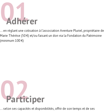
01
Adhérer
... en réglant une cotisation à l’association Aventure Pluriel, propriétaire de
Marie Thérèse (50 €) et/ou faisant un don via la Fondation du Patrimoine
(minimum 100 €)
ADHÉRER
FAIRE UN DON
02
Participer
... selon ses capacités et disponibilités, offrir de son temps et de ses